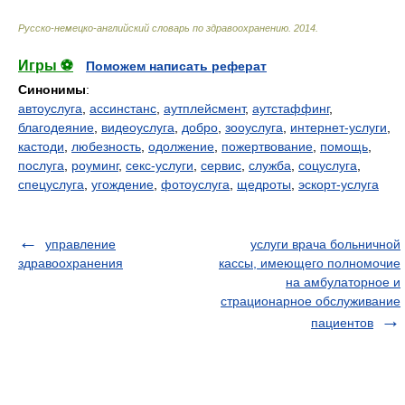
Русско-немецко-английский словарь по здравоохранению
.
2014
.
Игры ⚽
Поможем написать реферат
Синонимы
:
автоуслуга
,
ассинстанс
,
аутплейсмент
,
аутстаффинг
,
благодеяние
,
видеоуслуга
,
добро
,
зооуслуга
,
интернет-услуги
,
кастоди
,
любезность
,
одолжение
,
пожертвование
,
помощь
,
послуга
,
роуминг
,
секс-услуги
,
сервис
,
служба
,
соцуслуга
,
спецуслуга
,
угождение
,
фотоуслуга
,
щедроты
,
эскорт-услуга
управление
услуги врача больничной
здравоохранения
кассы, имеющего полномочие
на амбулаторное и
страционарное обслуживание
пациентов